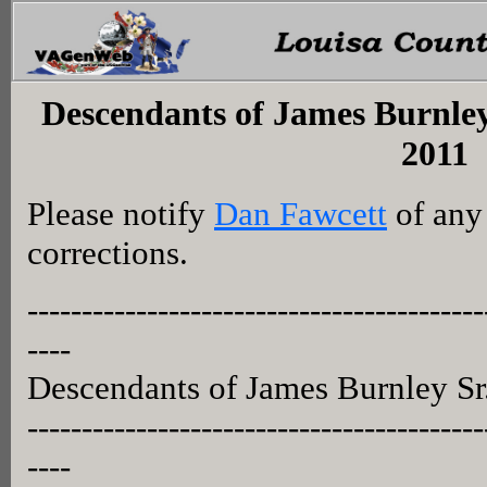
Descendants of James Burnle
2011
Please notify
Dan Fawcett
of any 
corrections.
------------------------------------------
----
Descendants of James Burnley S
------------------------------------------
----