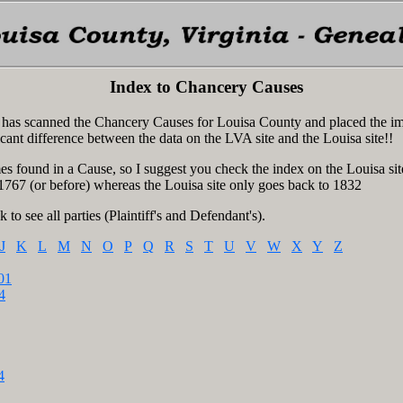
Index to Chancery Causes
ia has scanned the Chancery Causes for Louisa County and placed the i
icant difference between the data on the LVA site and the Louisa site!!
s found in a Cause, so I suggest you check the index on the Louisa sit
 1767 (or before) whereas the Louisa site only goes back to 1832
k to see all parties (Plaintiff's and Defendant's).
J
K
L
M
N
O
P
Q
R
S
T
U
V
W
X
Y
Z
01
4
4