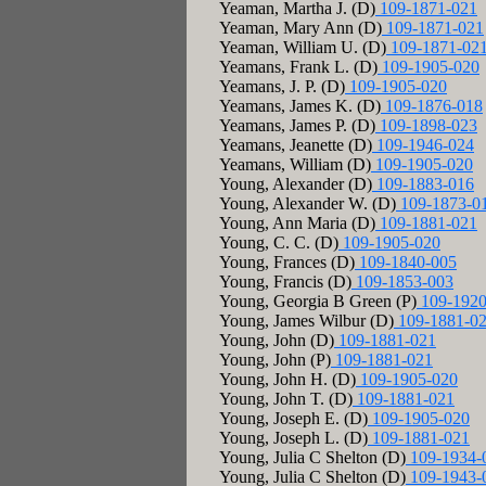
Yeaman, Martha J. (D)
109-1871-021
Yeaman, Mary Ann (D)
109-1871-021
Yeaman, William U. (D)
109-1871-02
Yeamans, Frank L. (D)
109-1905-020
Yeamans, J. P. (D)
109-1905-020
Yeamans, James K. (D)
109-1876-018
Yeamans, James P. (D)
109-1898-023
Yeamans, Jeanette (D)
109-1946-024
Yeamans, William (D)
109-1905-020
Young, Alexander (D)
109-1883-016
Young, Alexander W. (D)
109-1873-0
Young, Ann Maria (D)
109-1881-021
Young, C. C. (D)
109-1905-020
Young, Frances (D)
109-1840-005
Young, Francis (D)
109-1853-003
Young, Georgia B Green (P)
109-1920
Young, James Wilbur (D)
109-1881-0
Young, John (D)
109-1881-021
Young, John (P)
109-1881-021
Young, John H. (D)
109-1905-020
Young, John T. (D)
109-1881-021
Young, Joseph E. (D)
109-1905-020
Young, Joseph L. (D)
109-1881-021
Young, Julia C Shelton (D)
109-1934-
Young, Julia C Shelton (D)
109-1943-