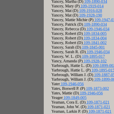
Yancey, Martha (D)
109-1890-034
Yancey, Mary (P)
109-1919-014
Yancey, Mat (D)
109-1916-028
Yancey, Mat (D)
109-1928-190
Yancey, Mattie Michie (P)
109-1947-0
Yancey, Patrick (D)
109-1890-034
Yancey, Rebecca (D)
109-1946-034
Yancey, Robert (D)
109-1834-005
Yancey, Robert (D)
109-1834-004
Yancey, Robert (D)
109-1841-002
Yancey, Sarah (D)
109-1845-001
Yancey, Sarah R. (D)
109-1946-034
Yancey, W. L. (D)
109-1895-017
Yancy, Amanda (P)
109-1928-102
Yarbrough, Hattie L. (D)
109-1899-00
Yarbrough, Hattie L. (P)
109-1895-01
Yarbrough, William J. (D)
109-1887-0
Yarbrough, William J. (D)
109-1899-0
Yater
109-1946-056
Yates, Boswell P. (P)
109-1873-002
Yates, Mattie (D)
109-1946-056
Yeager
109-1849-005
Yeaman, Cora E. (D)
109-1871-021
Yeaman, John W. (D)
109-1871-021
Yeaman, Larkin P. (D)
109-1871-021