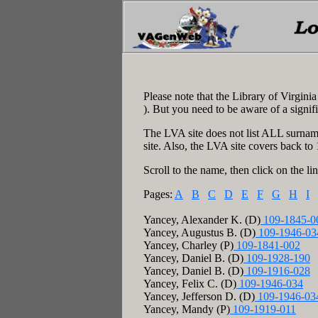
Please note that the Library of Virgin
). But you need to be aware of a signif
The LVA site does not list ALL surname
site. Also, the LVA site covers back to
Scroll to the name, then click on the lin
Pages:
A
B
C
D
E
F
G
H
I
Yancey, Alexander K. (D)
109-1845-0
Yancey, Augustus B. (D)
109-1946-03
Yancey, Charley (P)
109-1841-002
Yancey, Daniel B. (D)
109-1928-190
Yancey, Daniel B. (D)
109-1916-028
Yancey, Felix C. (D)
109-1946-034
Yancey, Jefferson D. (D)
109-1946-03
Yancey, Mandy (P)
109-1919-011