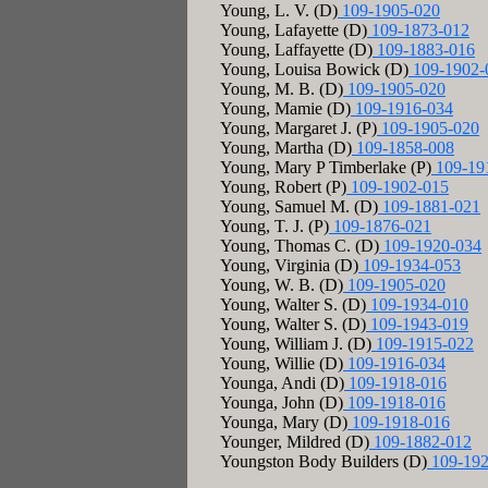
Young, L. V. (D)
109-1905-020
Young, Lafayette (D)
109-1873-012
Young, Laffayette (D)
109-1883-016
Young, Louisa Bowick (D)
109-1902-
Young, M. B. (D)
109-1905-020
Young, Mamie (D)
109-1916-034
Young, Margaret J. (P)
109-1905-020
Young, Martha (D)
109-1858-008
Young, Mary P Timberlake (P)
109-19
Young, Robert (P)
109-1902-015
Young, Samuel M. (D)
109-1881-021
Young, T. J. (P)
109-1876-021
Young, Thomas C. (D)
109-1920-034
Young, Virginia (D)
109-1934-053
Young, W. B. (D)
109-1905-020
Young, Walter S. (D)
109-1934-010
Young, Walter S. (D)
109-1943-019
Young, William J. (D)
109-1915-022
Young, Willie (D)
109-1916-034
Younga, Andi (D)
109-1918-016
Younga, John (D)
109-1918-016
Younga, Mary (D)
109-1918-016
Younger, Mildred (D)
109-1882-012
Youngston Body Builders (D)
109-192