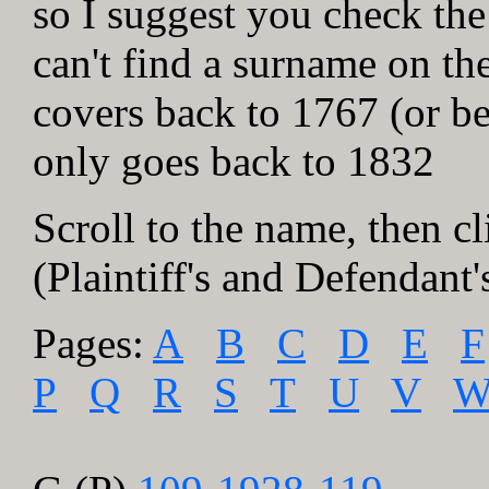
so I suggest you check the
can't find a surname on th
covers back to 1767 (or be
only goes back to 1832
Scroll to the name, then cli
(Plaintiff's and Defendant'
Pages:
A
B
C
D
E
F
P
Q
R
S
T
U
V